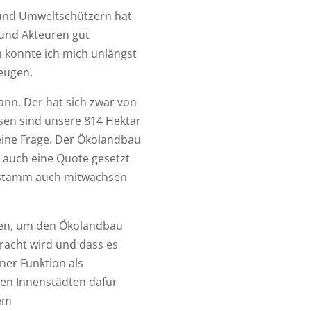
 und Umweltschützern hat
 und Akteuren gut
n konnte ich mich unlängst
eugen.
ann. Der hat sich zwar von
hsen sind unsere 814 Hektar
meine Frage. Der Ökolandbau
h auch eine Quote gesetzt
enstamm auch mitwachsen
ehen, um den Ökolandbau
racht wird und dass es
ner Funktion als
den Innenstädten dafür
dem