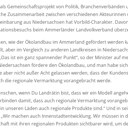
als Gemeinschaftsprojekt von Politik, Branchenverbänden
rische Zusammenarbeit zwischen verschiedenen Akteurinnen
reinbarung aus Niedersachsen hat Vorbild-Charakter. Davo
mationsbesuchs beim Ammerländer Landvolkverband überz
issen, wie der Ökolandbau im Ammerland gefördert werden k
lt, aber im Vergleich zu anderen Landkreisen in Niedersac
 „Das ist ein ganz spannender Punkt“, so der Minister auf 
l. Niedersachsen fördere den Ökolandbau, und man habe sic
fe aber nicht außer Acht gelassen werden, dass der Kund
uch die regionale Vermarktung vorangebracht werde.
wünschen, wenn Du Landrätin bist, dass wir ein Modell ang
erbinden damit, dass auch regionale Vermarktung vorangeb
s in unseren Läden auch regionale Produkte sind.“ Und in sei
: „Wir machen auch Innenstadtentwicklung. Wir müssen in 
chaft mit ihren regionalen Produkten sichtbarer wird, um 