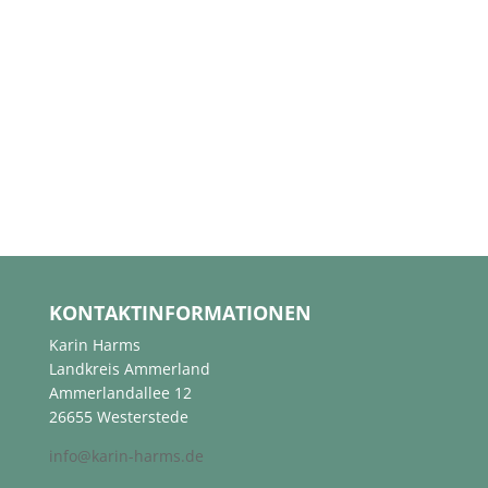
KONTAKTINFORMATIONEN
Karin Harms
Landkreis Ammerland
Ammerlandallee 12
26655 Westerstede
info@karin-harms.de